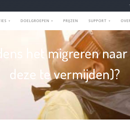
TIES
DOELGROEPEN
PRIJZEN
SUPPORT
OVE
jdens het migreren naar
deze te vermijden)?