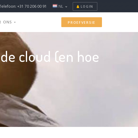
Telefoon: +31 70 206 00 91
NL
LOGIN
R ONS
PROEFVERSIE
 de cloud (en hoe