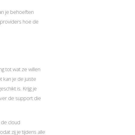
aan je behoeften
udproviders hoe de
g tot wat ze willen
 kan je de juiste
chikt is. Krijg je
over de support die
r de cloud
dat zij je tijdens alle