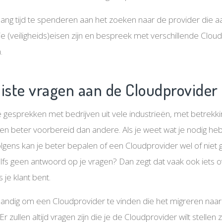
elang tijd te spenderen aan het zoeken naar de provider die 
je (veiligheids)eisen zijn en bespreek met verschillende Clo
.
uiste vragen aan de Cloudprovider
gesprekken met bedrijven uit vele industrieën, met betrekkin
en beter voorbereid dan andere. Als je weet wat je nodig hebt
lgens kan je beter bepalen of een Cloudprovider wel of niet ges
elfs geen antwoord op je vragen? Dan zegt dat vaak ook iets 
 je klant bent.
g handig om een ​​Cloudprovider te vinden die het migreren naa
zullen altijd vragen zijn die je de Cloudprovider wilt stellen zo