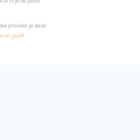
f ​​of je de juiste
lke provider je deze
tract geeft.