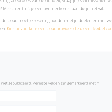
 migratieproces van de cloud zit, vraag je jezelf misschien wel a
Misschien treft je een overeenkomst aan die je niet wilt.
ar de cloud moet je rekening houden met je doelen en met we
ken.
Kies bij voorkeur een cloudprovider die u een flexibel con
 niet gepubliceerd.
Vereiste velden zijn gemarkeerd met
*