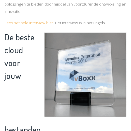
oplossingen te bieden door middel van voortdurende ontwikkeling en
innovatie.
Lees het hele interview hier.
Het interview is in het Engels.
De beste
cloud
voor
jouw
bestanden