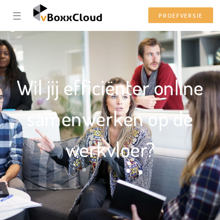
☰
PROEFVERSIE
Wil jij efficiënter online
samenwerken op de
werkvloer?