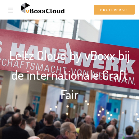
☰
PROEFVERSIE
Leitz Cloud by vBoxx bij
de internationale Craft
Fair