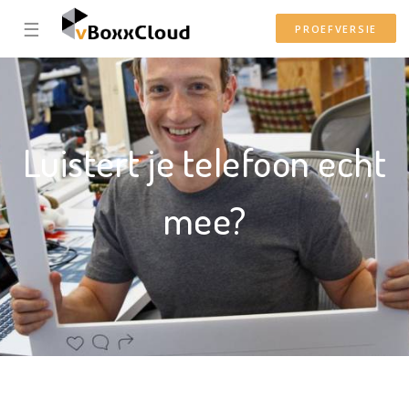
☰
PROEFVERSIE
Luistert je telefoon echt
mee?