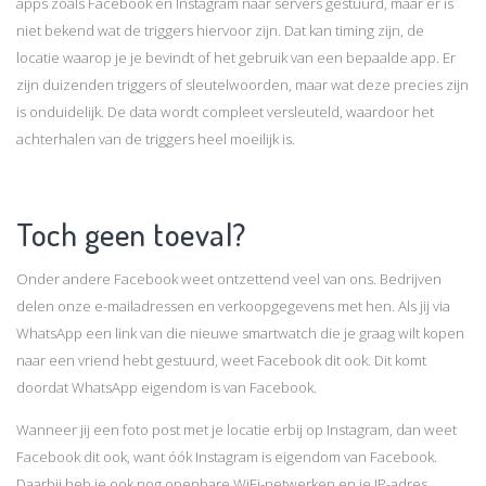
apps zoals Facebook en Instagram naar servers gestuurd, maar er is
niet bekend wat de triggers hiervoor zijn. Dat kan timing zijn, de
locatie waarop je je bevindt of het gebruik van een bepaalde app. Er
zijn duizenden triggers of sleutelwoorden, maar wat deze precies zijn
is onduidelijk. De data wordt compleet versleuteld, waardoor het
achterhalen van de triggers heel moeilijk is.
Toch geen toeval?
Onder andere Facebook weet ontzettend veel van ons. Bedrijven
delen onze e-mailadressen en verkoopgegevens met hen. Als jij via
WhatsApp een link van die nieuwe smartwatch die je graag wilt kopen
naar een vriend hebt gestuurd, weet Facebook dit ook. Dit komt
doordat WhatsApp eigendom is van Facebook.
Wanneer jij een foto post met je locatie erbij op Instagram, dan weet
Facebook dit ook, want óók Instagram is eigendom van Facebook.
Daarbij heb je ook nog openbare WiFi-netwerken en je IP-adres