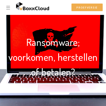
☰
PROEFVERSIE
Ransomware;
voorkomen, herstellen
of betalen?