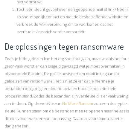
niet vertrouwt.
Toch een slecht gevoel over een geopende mail of link? Neem
zo snel mogelijk contact op met de desbetreffende website en
verbreek de WiFi-verbinding om te voorkomen dat het
eventuele virus zich verder verspreidt.
De oplossingen tegen ransomware
Zoals je hebt gelezen kan het erg snel fout gaan, maar wat als het fout
gaat? Vaak wordt er dan losgeld gevraagd wat je moet overmaken in
bijvoorbeeld Bitcoins. De politie adviseert om nooit in te gaan op
geldeisen van ransomware. Het is niet zeker dat je hiermee je
bestanden terugkrijgt en door te betalen houd je het criminele
proces in stand. Zodra de bestanden zijn versleuteld is er vaak weinig
aan te doen. Op de website van
No More Ransom
zou een decryptie-
sleutel kunnen staan om de bestanden mee te openen maar helaas is
dit niet voor iedereen van toepassing. Daarom, voorkomen is beter
dan genezen.