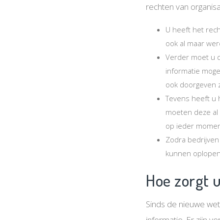
rechten van organis
U heeft het rech
ook al maar werd
Verder moet u d
informatie moge
ook doorgeven z
Tevens heeft u h
moeten deze al 
op ieder moment
Zodra bedrijven
kunnen oplopen 
Hoe zorgt u
Sinds de nieuwe wet
informatie. Er zijn v