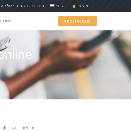
Telefoon: +31 70 206 00 91
NL
LOGIN
R ONS
PROEFVERSIE
online
lijk, maar helaas