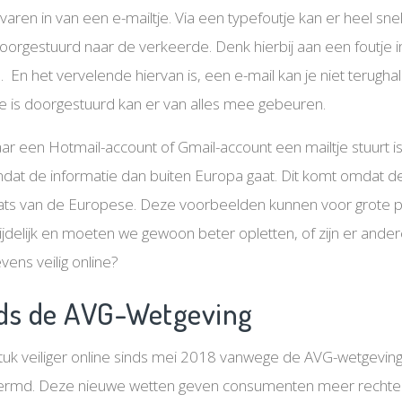
varen in van een e-mailtje. Via een typefoutje kan er heel sne
orgestuurd naar de verkeerde. Denk hierbij aan een foutje i
. En het vervelende hiervan is, een e-mail kan je niet terugha
ie is doorgestuurd kan er van alles mee gebeuren.
ar een Hotmail-account of Gmail-account een mailtje stuurt is 
omdat de informatie dan buiten Europa gaat. Dit komt omdat 
aats van de Europese. Deze voorbeelden kunnen voor grote 
ijdelijk en moeten we gewoon beter opletten, of zijn er and
ens veilig online?
inds de AVG-Wetgeving
stuk veiliger online sinds mei 2018 vanwege de AVG-wetgevin
hermd. Deze nieuwe wetten geven consumenten meer rechte