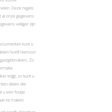
melen. Deze regels
t al onze gegevens
gevens veiliger zijn
 documenten kunt u
elen hoeft hiervoor
gastgebruikers. Zo
ormatie
r krijgt, zo kunt u
nten delen die
t u een foutje
daan te maken.
oad wordt. Hierdoor