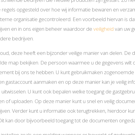
e regels opgesteld over hoe wij informatie bewaren en verza
erne organisatie gecontroleerd. Een voorbeeld hiervan is da
ijven en in ons eigen beheer waardoor de
veiligheid
van uw ge
ndere bedrijven.
oud, deze heeft een bijzonder veilige manier van delen. De
de map bekijken. De persoon waarmee u de gegevens wilt d
ement bij ons te hebben. U kunt gebruikmaken zogenoemde 
een gastaccount aanmaken en op deze manier kan je veilig inf
itwisselen. U kunt ook bepalen welke toegang de gastgebruike
ken of uploaden. Op deze manier kunt u snel en veilig docume
jven. Verder kunt u informatie ook terugtrekken, hierdoor kun
n. Dit kan door bijvoorbeeld toegang tot de documenten onge
s instellen zoals een melding wanneer er bewerkt of gedownl