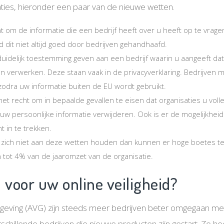
aties, hieronder een paar van de nieuwe wetten.
t om de informatie die een bedrijf heeft over u heeft op te vrage
 dit niet altijd goed door bedrijven gehandhaafd.
uidelijk toestemming geven aan een bedrijf waarin u aangeeft da
n verwerken. Deze staan vaak in de privacyverklaring. Bedrijven
odra uw informatie buiten de EU wordt gebruikt.
et recht om in bepaalde gevallen te eisen dat organisaties u voll
uw persoonlijke informatie verwijderen. Ook is er de mogelijkhe
 in te trekken.
 zich niet aan deze wetten houden dan kunnen er hoge boetes t
tot 4% van de jaaromzet van de organisatie.
 voor uw online veiligheid?
geving (AVG) zijn steeds meer bedrijven beter omgegaan met
erschillende bedrijven die nieuwe producten zijn gestart. Zo h