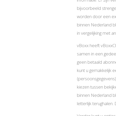
bijvoorbeeld streng
worden door een ext
binnen Nederland bl
in vergelijking met a
vBoxx heeft vBoxxCl
samen in een gedeel
geen betaald abonn
kunt u gemakkelijk 
(persoonsgegevens) u
kiezen tussen bekij
binnen Nederland bli
letterlijk terughale
Verder kunt u optie