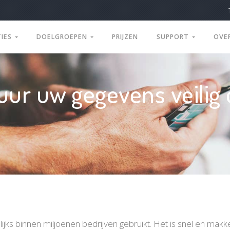
TIES
DOELGROEPEN
PRIJZEN
SUPPORT
OVE
uur uw gegevens veilig 
ijks binnen miljoenen bedrijven gebruikt. Het is snel en makke