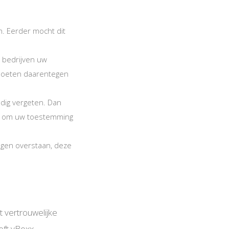
n. Eerder mocht dit
t bedrijven uw
 moeten daarentegen
edig vergeten. Dan
id om uw toestemming
egen overstaan, deze
 vertrouwelijke
eeft vBoxx