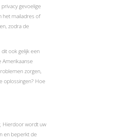
l privacy gevoelige
n het mailadres of
len, zodra de
dit ook gelijk een
de Amerikaanse
problemen zorgen,
ere oplossingen? Hoe
g. Hierdoor wordt uw
n en beperkt de