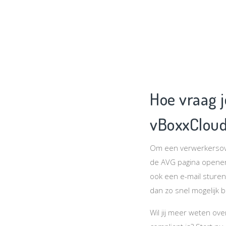
Hoe vraag 
vBoxxClou
Om een verwerkersove
de AVG pagina openen 
ook een e-mail sturen
dan zo snel mogelijk b
Wil jij meer weten ov