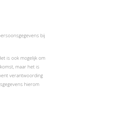
persoonsgegevens bij
Het is ook mogelijk om
omst, maar het is
 bent verantwoording
onsgegevens hierom