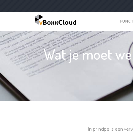
FUNC
Wat je moet we
In principe is een ve