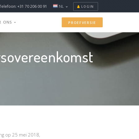
Telefoon: +31 70 206 00 91
NL
LOGIN
R ONS
PROEFVERSIE
ersovereenkomst
ing op 25 mei 2018,