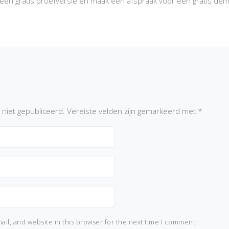
u een gratis proefversie en maak een afspraak voor een gratis de
 niet gepubliceerd.
Vereiste velden zijn gemarkeerd met
*
il, and website in this browser for the next time I comment.