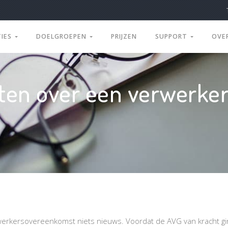
TIES
DOELGROEPEN
PRIJZEN
SUPPORT
OVE
ten over een verwerk
rwerkersovereenkomst niets nieuws. Voordat de AVG van kracht g