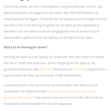
Een werknemer van een Amerikaanse zorgverzekeraar verloor zijn
laptop waardoor de gegevens van meer dan 840.000 klanten op
straat kwamen te liggen. Ondanks dat de laptop was beveiligd met een
wachtwoord is het alsnog mogelijk om de data op het apparaat te
bereiken. De verzekeraar heeft aangegeven niet te weten wat er
uiteindelijk is gebeurd met de laptop en de bijhorende data.
Wat kan ik hiertegen doen?
Beveilig de data op een laptop of computer met een extra encryptie.
Hierdoor heeft niet iedereen direct toegang tot de data op de
gestolen hardware. Met
Bitlocker
(Windows) en
FileVault
(Apple) kunt u
bijvoorbeeld de data op uw harde schijf versleutelen.
Daarnaast kunt u met de functie ‘Remote Wipe’ van vBoxxCloud
bestanden op afstand wissen.
Is er bijvoorbeeld een apparaat
gestolen of verloren?
Dan kunt u met deze functie alle vBoxxCloud-
bestanden laten verwijderen van het apparaat.