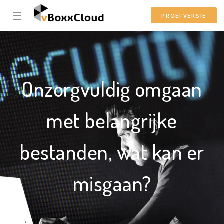
☰
PROEFVERSIE
Onzorgvuldig omgaan
met belangrijke
bestanden, wat kan er
misgaan?