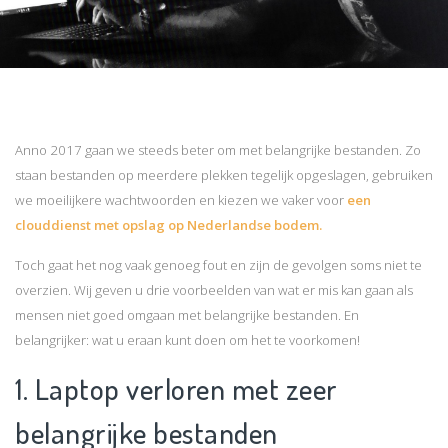
Anno 2017 gaan we steeds beter om met belangrijke bestanden. Zo
staan bestanden op meerdere plekken tegelijk opgeslagen, gebruiken
we moeilijkere wachtwoorden en kiezen we vaker voor
een
clouddienst met opslag op Nederlandse bodem.
Toch gaat het nog vaak genoeg fout en zijn de gevolgen soms niet te
overzien. Wij geven u drie voorbeelden van wat er mis kan gaan als
mensen niet goed omgaan met belangrijke bestanden. En
belangrijker: wat u eraan kunt doen om het te voorkomen!
1. Laptop verloren met zeer
belangrijke bestanden