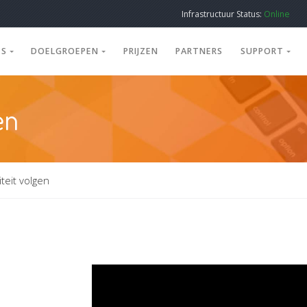
Infrastructuur Status:
Online
ES
DOELGROEPEN
PRIJZEN
PARTNERS
SUPPORT
en
iteit volgen