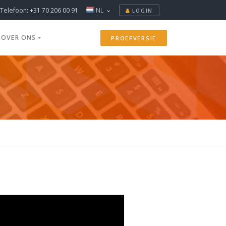
Telefoon: +31 70 206 00 91
NL
LOGIN
OVER ONS
PROEFVERSIE