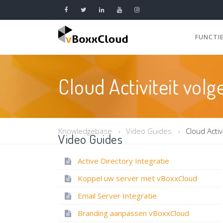
FUNCTI
Cloud Activiteit volg
Knowledgebase
Video Guides
Cloud Activ
Video Guides
Active Directory Integratie
Koppel uw server met vBoxxCloud
Email Server Integratie
Branding aanpassen vBoxxCloud