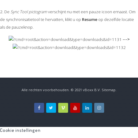
2. De
Sync Tool pictogram
verschijnt nu met een pauze icoon ernaast. Om
de synchronisatietool te hervatten, klikt u op
Resume
op dezelfde locatie
als de pauzeknop.
--->
Alle rechten voorbehouden. © 2021
vBoxx B.V.
Sitemap
.
Cookie instellingen