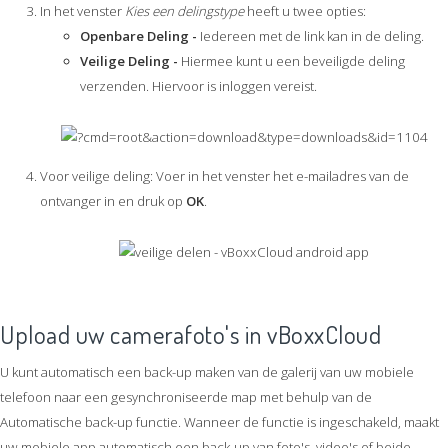
In het venster
Kies een delingstype
heeft u twee opties:
Openbare Deling -
Iedereen met de link kan in de deling.
Veilige Deling -
Hiermee kunt u een beveiligde deling
verzenden. Hiervoor is inloggen vereist.
Voor veilige deling: Voer in het venster het e-mailadres van de
ontvanger in en druk op
OK
.
Upload uw camerafoto's in vBoxxCloud
U kunt automatisch een back-up maken van de galerij van uw mobiele
telefoon naar een gesynchroniseerde map met behulp van de
Automatische back-up functie. Wanneer de functie is ingeschakeld, maakt
uw mobiele app automatisch een back-up van foto's, video's of beide.