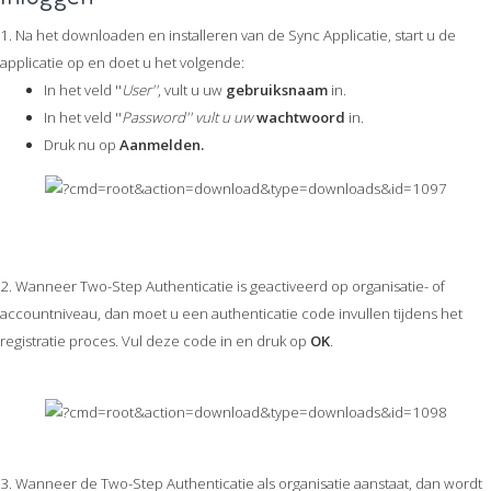
1. Na het downloaden en installeren van de Sync Applicatie, start u de
applicatie op en doet u het volgende:
In het veld ''
User''
, vult u uw
gebruiksnaam
in.
In het veld ''
Password'' vult u uw
wachtwoord
in.
Druk nu op
Aanmelden.
2. Wanneer Two-Step Authenticatie is geactiveerd op organisatie- of
accountniveau, dan moet u een authenticatie code invullen tijdens het
registratie proces. Vul deze code in en druk op
OK
.
3. Wanneer de Two-Step Authenticatie als organisatie aanstaat, dan wordt