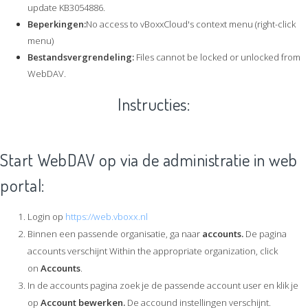
update KB3054886.
Beperkingen:
No access to vBoxxCloud's context menu (right-click
menu)
Bestandsvergrendeling:
Files cannot be locked or unlocked from
WebDAV.
Instructies:
Start WebDAV op via de administratie in web
portal:
Login op
https://web.vboxx.nl
Binnen een passende organisatie, ga naar
accounts.
De pagina
accounts verschijnt Within the appropriate organization, click
on
Accounts
.
In de accounts pagina zoek je de passende account user en klik je
op
Account bewerken.
De accound instellingen verschijnt.