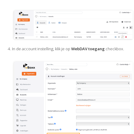
In de account instelling, klik je op
WebDAV toegang
checkbox.